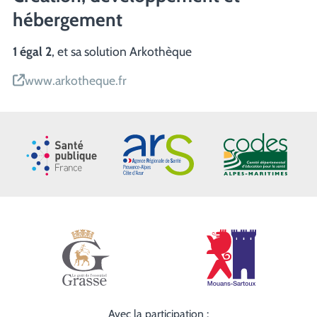
hébergement
1 égal 2
, et sa solution Arkothèque
www.arkotheque.fr
Santé publique France
ARS Paca
CoDES 06
Ville de Grasse
Ville de Mouans
Avec la participation :