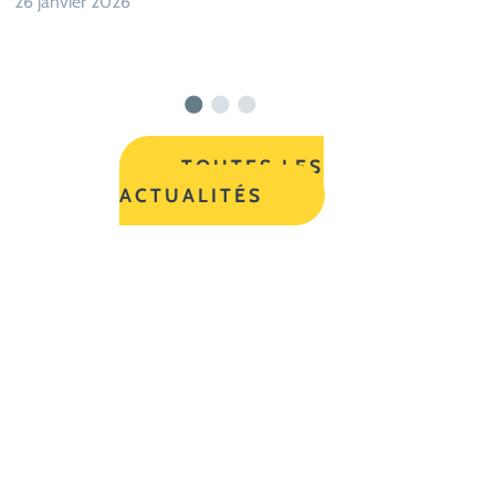
auprès de parents d'enfants de 0 à 3 ans au sein de
diverses structures telles que les établissements d' ...
26 janvier 2026
TOUTES LES
ACTUALITÉS