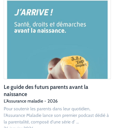
Nouveauté : Photolangage® "Accompagner
La 
la parentalité : soutenir parents et
La 
professionnels au cours des 1 000 premiers
La 
jours"
de 
26 
édié à
CHRONIQUE SOCIALE - 2026
Cet outil pédagogique permet d'animer des séances