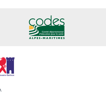
CoDES 06
Ville de Mouans-Sartoux
t,