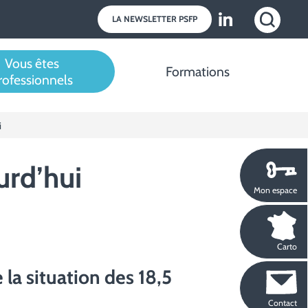
LA NEWSLETTER PSFP
Vous êtes
Formations
rofessionnels
i
urd’hui
Mon espace
Carto
 la situation des 18,5
Contact