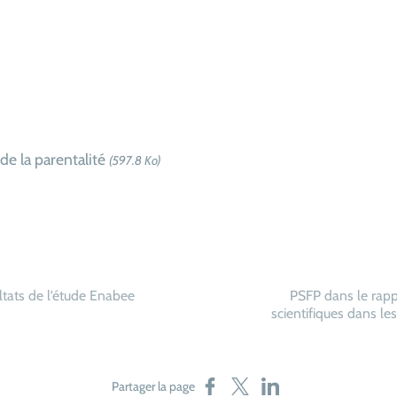
 de la parentalité
(597.8 Ko)
tats de l’étude Enabee
PSFP dans le rapp
scientifiques dans l
Partager sur Facebook
Partager sur X
Partager sur LinkedIn
Partager la page