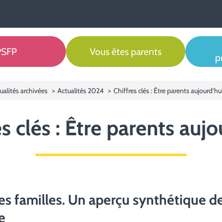
 de Soutien aux Familles et à la Parentalité
PSFP
Vous êtes parents
p
ualités archivées
Actualités 2024
Chiffres clés : Être parents aujourd’hu
es clés : Être parents aujo
des familles. Un aperçu synthétique de
e