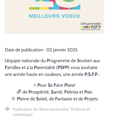
Date de publication : 02 janvier 2025
L’équipe nationale du
P
rogramme de
S
outien aux
F
amilles et à la
P
arentalité (
PSFP
) vous souhaite
une année haute en couleurs, une année
P.S.F.P.
:
⭐
P
our
S
e
F
aire
P
laisir
🌈 de
P
rospérité,
S
anté,
F
ééries et
P
aix
🌞
P
leine de
S
oleil, de
F
antaisie et de
P
rojets
Publication du 3ème baromètre "Enfance et
numérique"