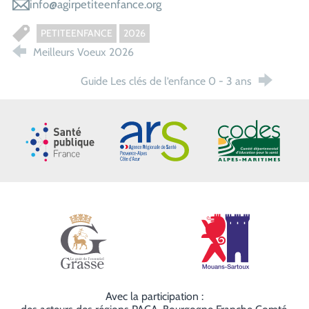
info@agirpetiteenfance.org
PETITEENFANCE
2026
Meilleurs Voeux 2026
Guide Les clés de l’enfance 0 - 3 ans
Santé publique France
ARS Paca
CoDES 06
Ville de Grasse
Ville de Mouans
Avec la participation :